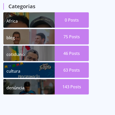
Categorias
0
Posts
Africa
75
Posts
blog
46
Posts
cotidiano
63
Posts
cultura
143
Posts
denúncia