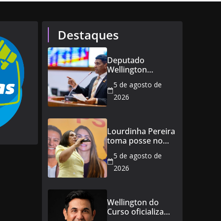
Destaques
Deputado
Wellington
defende reajuste
5 de agosto de
de 21,7% para
todos os
2026
servidores
públicos e
aposentados do
Lourdinha Pereira
Maranhão
toma posse no
Senado e se torna
5 de agosto de
a primeira
senadora de
2026
Coroatá
Wellington do
Curso oficializa