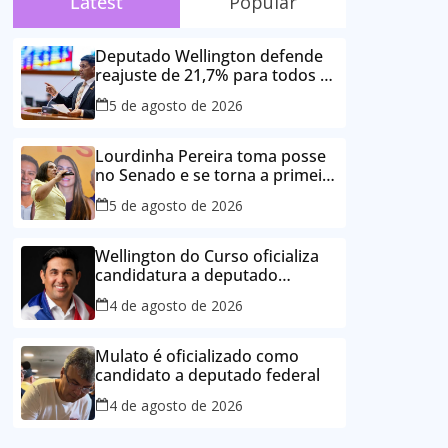
Latest
Popular
Deputado Wellington defende
reajuste de 21,7% para todos os
servidores públicos e
5 de agosto de 2026
aposentados do Maranhão
Lourdinha Pereira toma posse
no Senado e se torna a primeira
senadora de Coroatá
5 de agosto de 2026
Wellington do Curso oficializa
candidatura a deputado
estadual e reafirma
4 de agosto de 2026
compromisso com o povo do
Maranhão
Mulato é oficializado como
candidato a deputado federal
4 de agosto de 2026