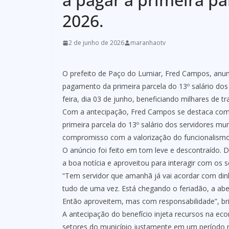
2026.
2 de junho de 2026
maranhaotv
O prefeito de Paço do Lumiar, Fred Campos, anunci
pagamento da primeira parcela do 13º salário dos 
feira, dia 03 de junho, beneficiando milhares de t
Com a antecipação, Fred Campos se destaca com
primeira parcela do 13º salário dos servidores m
compromisso com a valorização do funcionalismo
O anúncio foi feito em tom leve e descontraído. D
a boa notícia e aproveitou para interagir com os
“Tem servidor que amanhã já vai acordar com din
tudo de uma vez. Está chegando o feriadão, a ab
Então aproveitem, mas com responsabilidade”, bri
A antecipação do benefício injeta recursos na ec
setores do município justamente em um período m