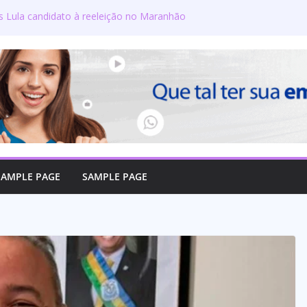
s Lula candidato à reeleição no Maranhão
gton defende reajuste de 21,7% para todos
públicos e aposentados do Maranhão
ra toma posse no Senado e se torna a
ra de Coroatá
urso oficializa candidatura a deputado
firma compromisso com o povo do Maranhão
lizado como candidato a deputado federal
SAMPLE PAGE
SAMPLE PAGE