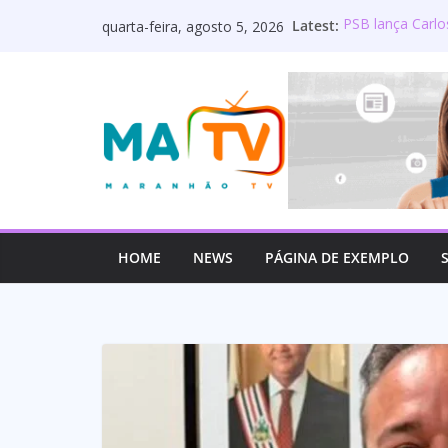
Pular
Latest:
PSB lança Carlo
quarta-feira, agosto 5, 2026
para
Deputado Wellin
os servidores 
o
Lourdinha Perei
conteúdo
primeira senado
Wellington do C
estadual e rea
Mulato é oficia
HOME
NEWS
PÁGINA DE EXEMPLO