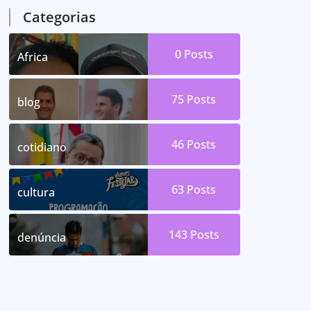
Categorias
0
Posts
Africa
75
Posts
blog
46
Posts
cotidiano
63
Posts
cultura
143
Posts
denúncia