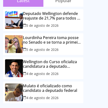
Latest
Popular
Deputado Wellington defende
reajuste de 21,7% para todos os
servidores públicos e
5 de agosto de 2026
aposentados do Maranhão
Lourdinha Pereira toma posse
no Senado e se torna a primeira
senadora de Coroatá
5 de agosto de 2026
Wellington do Curso oficializa
candidatura a deputado
estadual e reafirma
4 de agosto de 2026
compromisso com o povo do
Maranhão
Mulato é oficializado como
candidato a deputado federal
4 de agosto de 2026