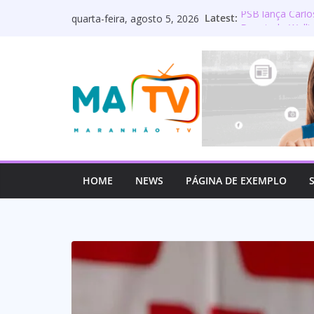
Pular
Latest:
PSB lança Carlo
quarta-feira, agosto 5, 2026
para
Deputado Wellin
os servidores 
o
Lourdinha Perei
conteúdo
primeira senado
Wellington do C
estadual e rea
Mulato é oficia
HOME
NEWS
PÁGINA DE EXEMPLO