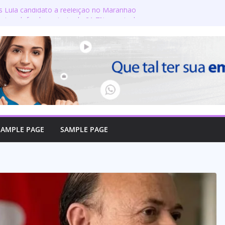
s Lula candidato à reeleição no Maranhão
gton defende reajuste de 21,7% para todos
públicos e aposentados do Maranhão
ra toma posse no Senado e se torna a
ra de Coroatá
urso oficializa candidatura a deputado
firma compromisso com o povo do Maranhão
lizado como candidato a deputado federal
SAMPLE PAGE
SAMPLE PAGE