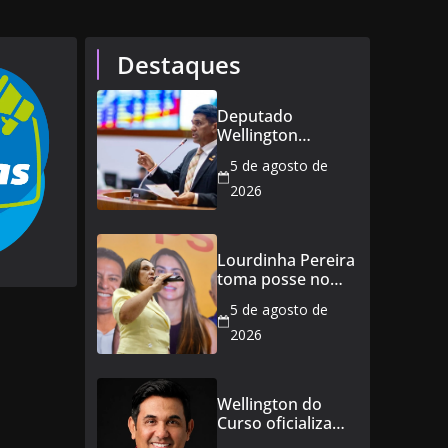
Destaques
Deputado
Wellington
defende reajuste
5 de agosto de
de 21,7% para
todos os
2026
servidores
públicos e
aposentados do
Lourdinha Pereira
Maranhão
toma posse no
Senado e se torna
5 de agosto de
a primeira
senadora de
2026
Coroatá
Wellington do
Curso oficializa
candidatura a