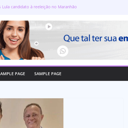
s Lula candidato à reeleição no Maranhão
gton defende reajuste de 21,7% para todos
úblicos e aposentados do Maranhão
ra toma posse no Senado e se torna a
ra de Coroatá
rso oficializa candidatura a deputado
firma compromisso com o povo do Maranhão
lizado como candidato a deputado federal
SAMPLE PAGE
SAMPLE PAGE