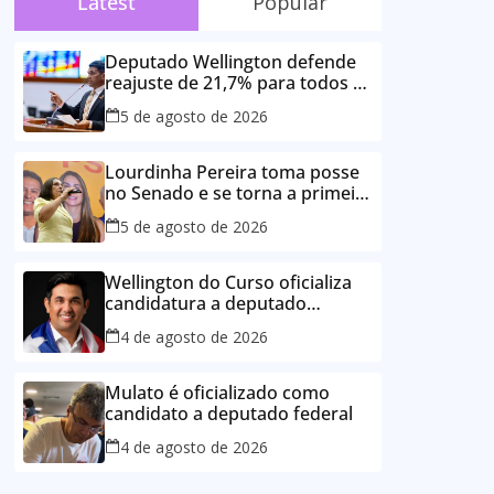
Latest
Popular
Deputado Wellington defende
reajuste de 21,7% para todos os
servidores públicos e
5 de agosto de 2026
aposentados do Maranhão
Lourdinha Pereira toma posse
no Senado e se torna a primeira
senadora de Coroatá
5 de agosto de 2026
Wellington do Curso oficializa
candidatura a deputado
estadual e reafirma
4 de agosto de 2026
compromisso com o povo do
Maranhão
Mulato é oficializado como
candidato a deputado federal
4 de agosto de 2026