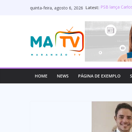
Pular
Latest:
PSB lança Carlo
quinta-feira, agosto 6, 2026
para
Deputado Wellin
os servidores p
o
Lourdinha Perei
conteúdo
primeira senado
Wellington do Cu
estadual e rea
Mulato é oficia
HOME
NEWS
PÁGINA DE EXEMPLO