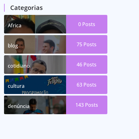
Categorias
0
Posts
Africa
75
Posts
blog
46
Posts
cotidiano
63
Posts
cultura
143
Posts
denúncia