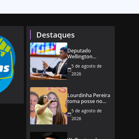
Destaques
Deputado
Wellington
defende reajuste
5 de agosto de
de 21,7% para
todos os
2026
servidores
públicos e
aposentados do
Lourdinha Pereira
Maranhão
toma posse no
Senado e se torna
5 de agosto de
a primeira
senadora de
2026
Coroatá