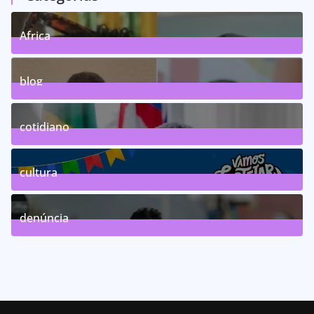
Africa
0
Posts
blog
75
Posts
cotidiano
46
Posts
cultura
63
Posts
denúncia
143
Posts