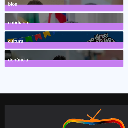
blog
75
Posts
cotidiano
46
Posts
cultura
63
Posts
denúncia
143
Posts