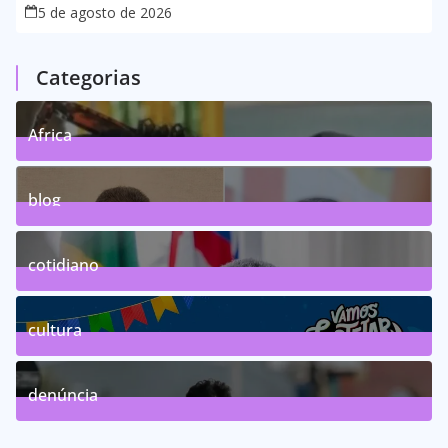
5 de agosto de 2026
Categorias
Africa
0
Posts
blog
75
Posts
cotidiano
46
Posts
cultura
63
Posts
denúncia
143
Posts