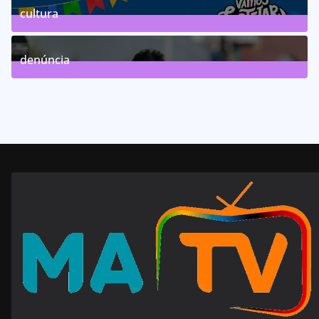
cultura
63
Posts
denúncia
143
Posts