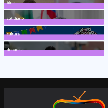
blog
75
Posts
cotidiano
46
Posts
cultura
63
Posts
denúncia
143
Posts