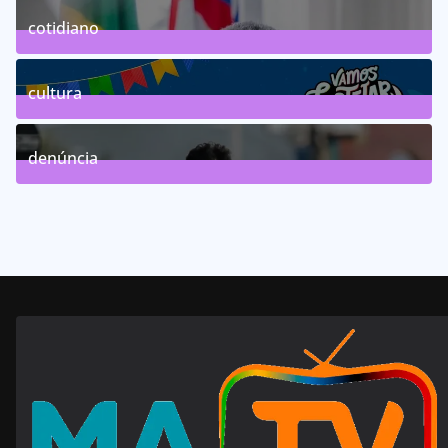
cotidiano
46
Posts
cultura
63
Posts
denúncia
143
Posts