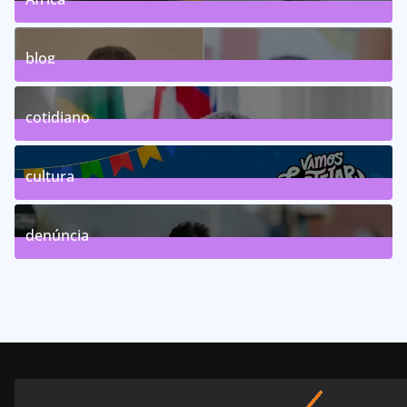
0
Posts
blog
75
Posts
cotidiano
46
Posts
cultura
63
Posts
denúncia
143
Posts