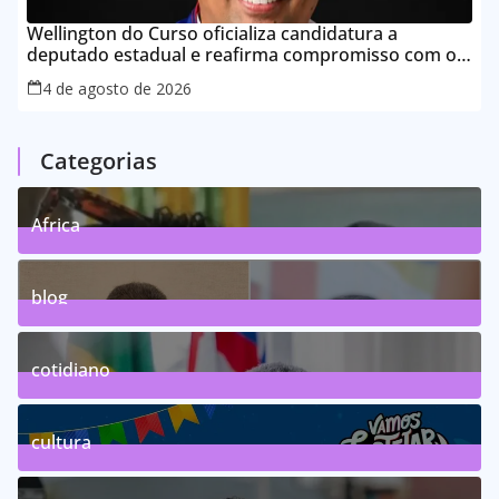
Wellington do Curso oficializa candidatura a
deputado estadual e reafirma compromisso com o
povo do Maranhão
4 de agosto de 2026
Categorias
Africa
0
Posts
blog
75
Posts
cotidiano
46
Posts
cultura
63
Posts