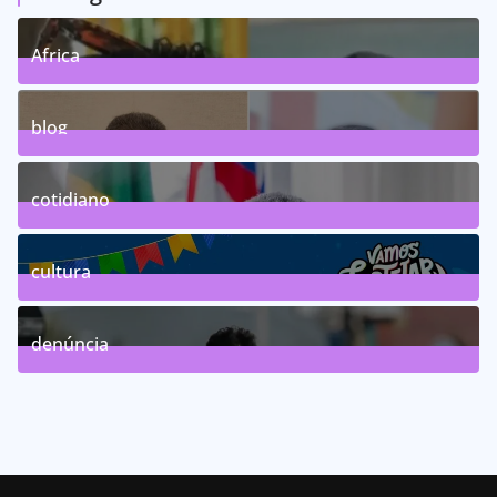
Africa
0
Posts
blog
75
Posts
cotidiano
46
Posts
cultura
63
Posts
denúncia
143
Posts