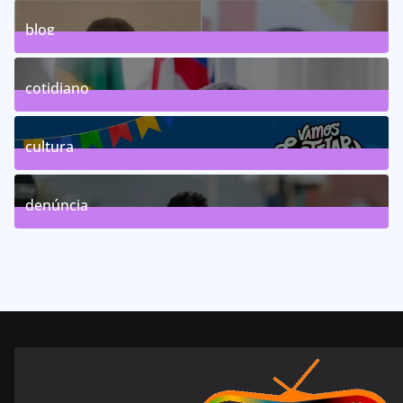
0
Posts
blog
75
Posts
cotidiano
46
Posts
cultura
63
Posts
denúncia
143
Posts