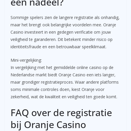
een nadeel?
Sommige spelers zien de langere registratie als onhandig,
maar het brengt ook belangrijke voordelen mee. Oranje
Casino investeert in een gedegen verificatie om jouw
veiligheid te garanderen. Dit betekent minder risico op
identiteitsfraude en een betrouwbaar speelklimaat.
Mini-vergelijking:
In vergelijking met het gemiddelde online casino op de
Nederlandse markt biedt Oranje Casino een iets langer,
maar grondiger registratieproces. Waar andere platforms
soms minimale controles doen, kiest Oranje voor
zekerheid, wat de kwaliteit en veiligheid ten goede komt.
FAQ over de registratie
bij Oranje Casino