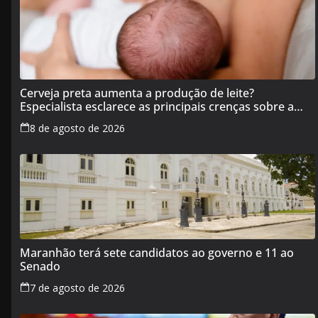
Cerveja preta aumenta a produção de leite?
Especialista esclarece as principais crenças sobre a
alimentação durante a amamentação
8 de agosto de 2026
Maranhão terá sete candidatos ao governo e 11 ao
Senado
7 de agosto de 2026