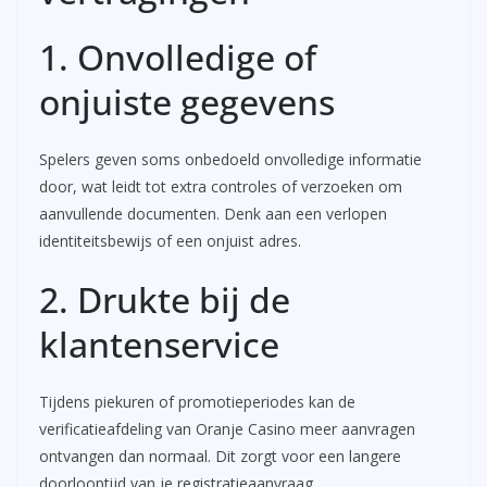
1. Onvolledige of
onjuiste gegevens
Spelers geven soms onbedoeld onvolledige informatie
door, wat leidt tot extra controles of verzoeken om
aanvullende documenten. Denk aan een verlopen
identiteitsbewijs of een onjuist adres.
2. Drukte bij de
klantenservice
Tijdens piekuren of promotieperiodes kan de
verificatieafdeling van Oranje Casino meer aanvragen
ontvangen dan normaal. Dit zorgt voor een langere
doorlooptijd van je registratieaanvraag.