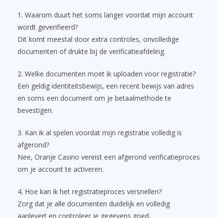
1. Waarom duurt het soms langer voordat mijn account
wordt geverifieerd?
Dit komt meestal door extra controles, onvolledige
documenten of drukte bij de verificatieafdeling.
2. Welke documenten moet ik uploaden voor registratie?
Een geldig identiteitsbewijs, een recent bewijs van adres
en soms een document om je betaalmethode te
bevestigen.
3. Kan ik al spelen voordat mijn registratie volledig is
afgerond?
Nee, Oranje Casino vereist een afgerond verificatieproces
om je account te activeren.
4. Hoe kan ik het registratieproces versnellen?
Zorg dat je alle documenten duidelijk en volledig
aanlevert en controleer je gegevens goed.