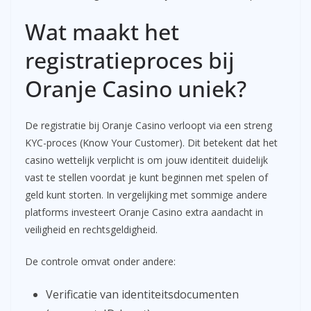
Wat maakt het
registratieproces bij
Oranje Casino uniek?
De registratie bij Oranje Casino verloopt via een streng
KYC-proces (Know Your Customer). Dit betekent dat het
casino wettelijk verplicht is om jouw identiteit duidelijk
vast te stellen voordat je kunt beginnen met spelen of
geld kunt storten. In vergelijking met sommige andere
platforms investeert Oranje Casino extra aandacht in
veiligheid en rechtsgeldigheid.
De controle omvat onder andere:
Verificatie van identiteitsdocumenten