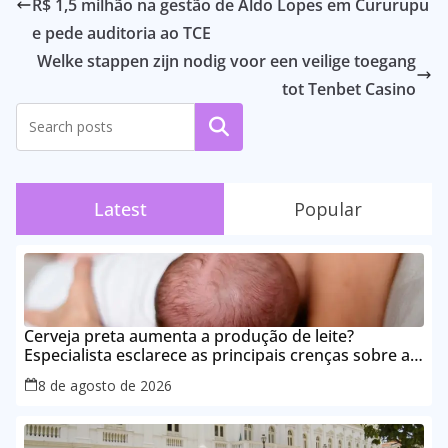
R$ 1,5 milhão na gestão de Aldo Lopes em Cururupu
e pede auditoria ao TCE
Welke stappen zijn nodig voor een veilige toegang
tot Tenbet Casino
Pesquisar
Latest
Popular
Cerveja preta aumenta a produção de leite?
Especialista esclarece as principais crenças sobre a
alimentação durante a amamentação
8 de agosto de 2026