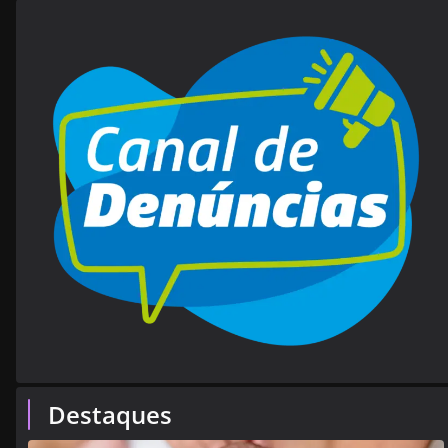
Destaques