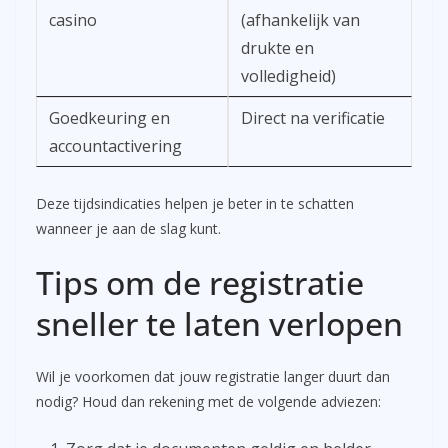
casino
(afhankelijk van
drukte en
volledigheid)
Goedkeuring en
Direct na verificatie
accountactivering
Deze tijdsindicaties helpen je beter in te schatten
wanneer je aan de slag kunt.
Tips om de registratie
sneller te laten verlopen
Wil je voorkomen dat jouw registratie langer duurt dan
nodig? Houd dan rekening met de volgende adviezen: