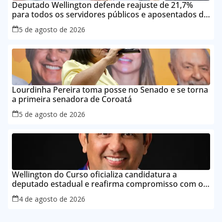
Deputado Wellington defende reajuste de 21,7%
para todos os servidores públicos e aposentados do
Maranhão
5 de agosto de 2026
Lourdinha Pereira toma posse no Senado e se torna
a primeira senadora de Coroatá
5 de agosto de 2026
Wellington do Curso oficializa candidatura a
deputado estadual e reafirma compromisso com o
povo do Maranhão
4 de agosto de 2026