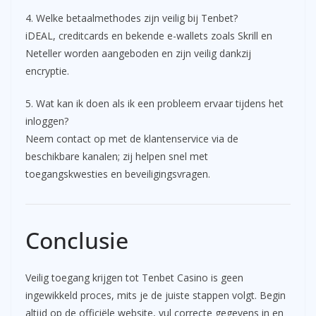
4. Welke betaalmethodes zijn veilig bij Tenbet?
iDEAL, creditcards en bekende e-wallets zoals Skrill en
Neteller worden aangeboden en zijn veilig dankzij
encryptie.
5. Wat kan ik doen als ik een probleem ervaar tijdens het
inloggen?
Neem contact op met de klantenservice via de
beschikbare kanalen; zij helpen snel met
toegangskwesties en beveiligingsvragen.
Conclusie
Veilig toegang krijgen tot Tenbet Casino is geen
ingewikkeld proces, mits je de juiste stappen volgt. Begin
altijd op de officiële website, vul correcte gegevens in en