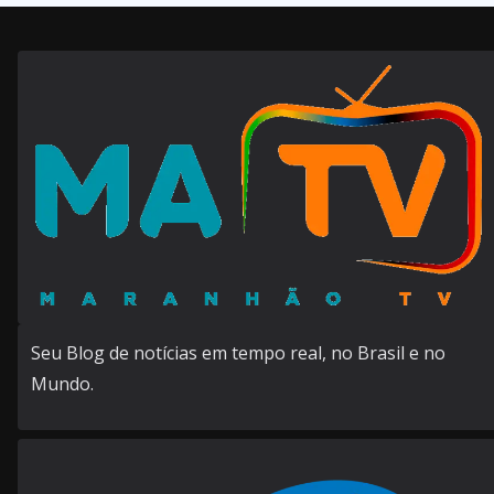
Seu Blog de notícias em tempo real, no Brasil e no
Mundo.