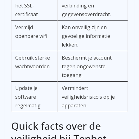
het SSL-
verbinding en
certificaat
gegevensoverdracht.
Vermijd
Kan onveilig zijn en
openbare wifi
gevoelige informatie
lekken.
Gebruik sterke
Beschermt je account
wachtwoorden
tegen ongewenste
toegang.
Update je
Vermindert
software
veiligheidsrisico’s op je
regelmatig
apparaten.
Quick facts over de
veiligheid bij Tenbet