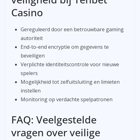
Casino
Gereguleerd door een betrouwbare gaming
autoriteit
End-to-end encryptie om gegevens te
beveiligen
Verplichte identiteitscontrole voor nieuwe
spelers
Mogelijkheid tot zelfuitsluiting en limieten
instellen
Monitoring op verdachte spelpatronen
FAQ: Veelgestelde
vragen over veilige