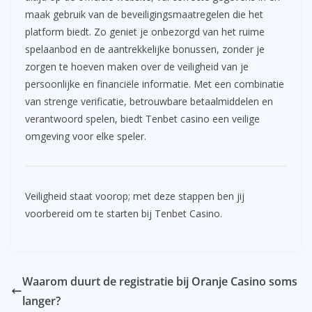
maak gebruik van de beveiligingsmaatregelen die het
platform biedt. Zo geniet je onbezorgd van het ruime
spelaanbod en de aantrekkelijke bonussen, zonder je
zorgen te hoeven maken over de veiligheid van je
persoonlijke en financiële informatie. Met een combinatie
van strenge verificatie, betrouwbare betaalmiddelen en
verantwoord spelen, biedt Tenbet casino een veilige
omgeving voor elke speler.
Veiligheid staat voorop; met deze stappen ben jij
voorbereid om te starten bij Tenbet Casino.
Waarom duurt de registratie bij Oranje Casino soms
langer?