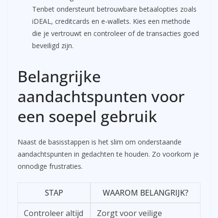
Tenbet ondersteunt betrouwbare betaalopties zoals
iDEAL, creditcards en e-wallets. Kies een methode
die je vertrouwt en controleer of de transacties goed
beveiligd zijn.
Belangrijke
aandachtspunten voor
een soepel gebruik
Naast de basisstappen is het slim om onderstaande
aandachtspunten in gedachten te houden. Zo voorkom je
onnodige frustraties.
STAP
WAAROM BELANGRIJK?
Controleer altijd
Zorgt voor veilige