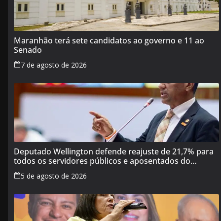
Maranhão terá sete candidatos ao governo e 11 ao
Senado
7 de agosto de 2026
Deputado Wellington defende reajuste de 21,7% para
todos os servidores públicos e aposentados do
Maranhão
5 de agosto de 2026