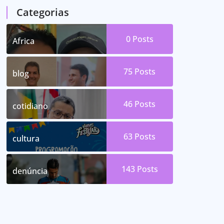
Categorias
0
Posts
Africa
75
Posts
blog
46
Posts
cotidiano
63
Posts
cultura
143
Posts
denúncia