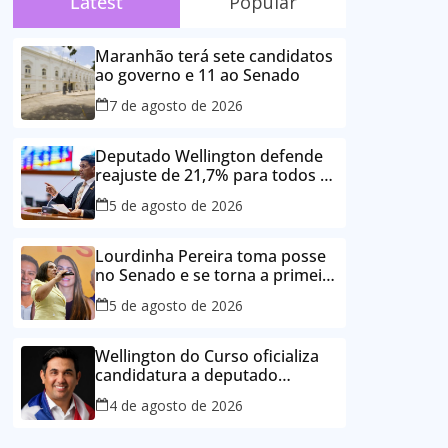
Latest
Popular
Maranhão terá sete candidatos
ao governo e 11 ao Senado
7 de agosto de 2026
Deputado Wellington defende
reajuste de 21,7% para todos os
servidores públicos e
5 de agosto de 2026
aposentados do Maranhão
Lourdinha Pereira toma posse
no Senado e se torna a primeira
senadora de Coroatá
5 de agosto de 2026
Wellington do Curso oficializa
candidatura a deputado
estadual e reafirma
4 de agosto de 2026
compromisso com o povo do
Maranhão