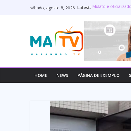
Pular
Latest:
Mulato é oficializa
sábado, agosto 8, 2026
para
Maranhão terá sete
Deputado Wellington
o
os servidores públ
conteúdo
Lourdinha Pereira t
primeira senadora d
Wellington do Curso 
estadual e reafirm
HOME
NEWS
PÁGINA DE EXEMPLO