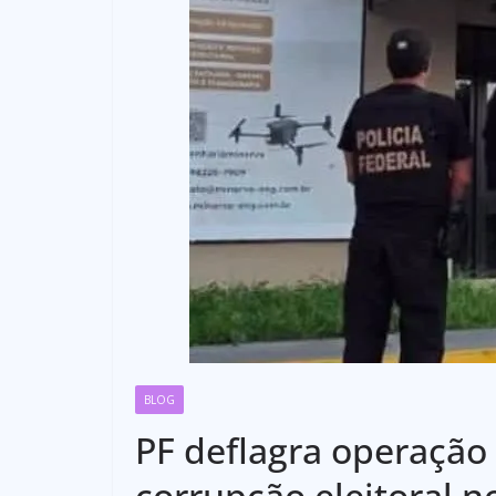
BLOG
PF deflagra operação
corrupção eleitoral 