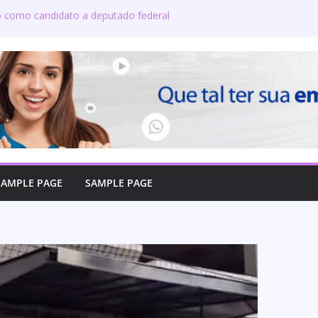
do como candidato a deputado federal
 candidatos ao governo e 11 ao Senado
 defende reajuste de 21,7% para todos
icos e aposentados do Maranhão
oma posse no Senado e se torna a
e Coroatá
oficializa candidatura a deputado
a compromisso com o povo do Maranhão
SAMPLE PAGE
SAMPLE PAGE