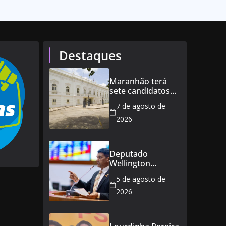
Destaques
Maranhão terá
sete candidatos
ao governo e 11
7 de agosto de
ao Senado
2026
Deputado
Wellington
defende reajuste
5 de agosto de
de 21,7% para
todos os
2026
servidores
públicos e
aposentados do