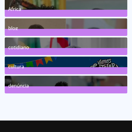
Africa
0
Posts
blog
75
Posts
cotidiano
46
Posts
cultura
63
Posts
denúncia
143
Posts