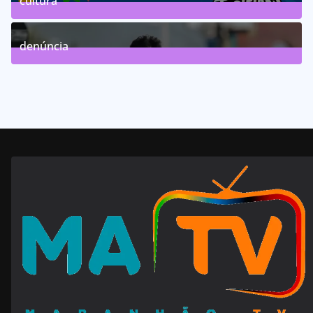
cultura
63
Posts
denúncia
143
Posts