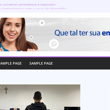
o oficializa candidatura a deputado
rma compromisso com o povo do Maranhão
nta a produção de leite? Especialista
ipais crenças sobre a alimentação durante
e candidatos ao governo e 11 ao Senado
on defende reajuste de 21,7% para todos
licos e aposentados do Maranhão
 toma posse no Senado e se torna a
 de Coroatá
SAMPLE PAGE
SAMPLE PAGE