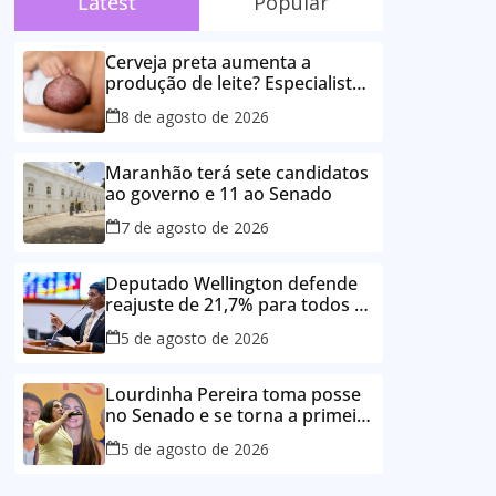
Latest
Popular
Cerveja preta aumenta a
produção de leite? Especialista
esclarece as principais crenças
8 de agosto de 2026
sobre a alimentação durante a
amamentação
Maranhão terá sete candidatos
ao governo e 11 ao Senado
7 de agosto de 2026
Deputado Wellington defende
reajuste de 21,7% para todos os
servidores públicos e
5 de agosto de 2026
aposentados do Maranhão
Lourdinha Pereira toma posse
no Senado e se torna a primeira
senadora de Coroatá
5 de agosto de 2026