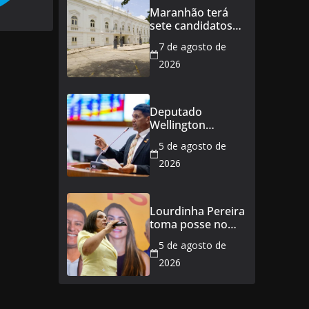
alimentação
Maranhão terá
durante a
sete candidatos
amamentação
ao governo e 11
7 de agosto de
ao Senado
2026
Deputado
Wellington
defende reajuste
5 de agosto de
de 21,7% para
todos os
2026
servidores
públicos e
aposentados do
Lourdinha Pereira
Maranhão
toma posse no
Senado e se torna
5 de agosto de
a primeira
senadora de
2026
Coroatá