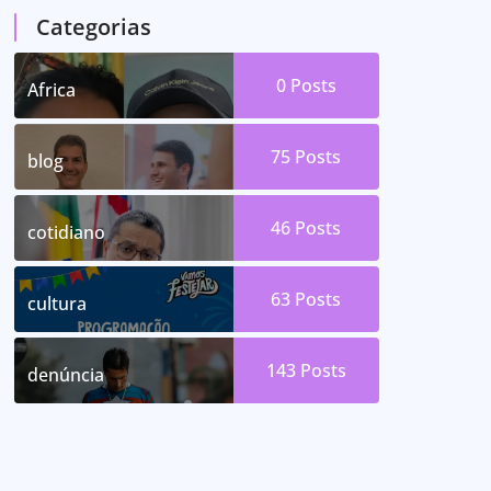
Categorias
0
Posts
Africa
75
Posts
blog
46
Posts
cotidiano
63
Posts
cultura
143
Posts
denúncia