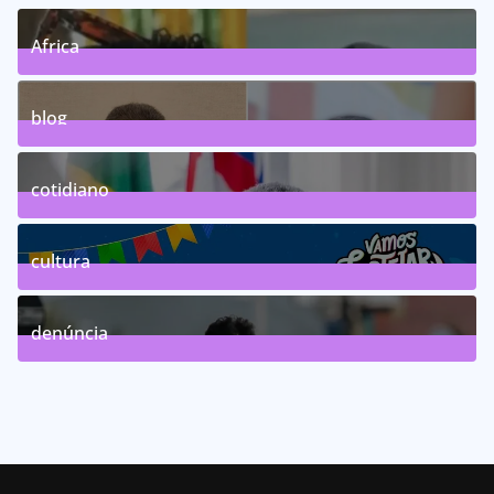
Africa
0
Posts
blog
75
Posts
cotidiano
46
Posts
cultura
63
Posts
denúncia
143
Posts