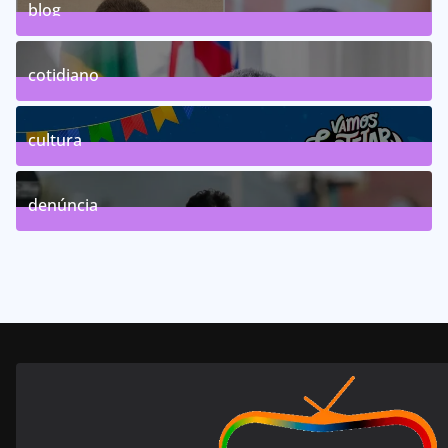
blog
75
Posts
cotidiano
46
Posts
cultura
63
Posts
denúncia
143
Posts