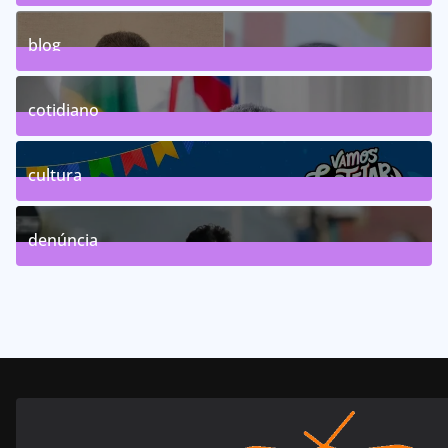
0
Posts
blog
75
Posts
cotidiano
46
Posts
cultura
63
Posts
denúncia
143
Posts